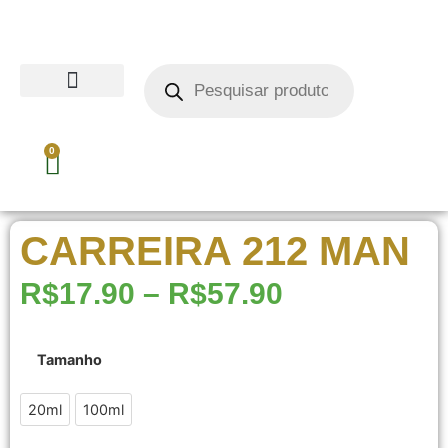
0
CARREIRA 212 MAN
R$
17.90
–
R$
57.90
Tamanho
20ml
20ml
100ml
100ml