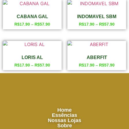
CABANA GAL
INDOMAVEL SBM
R$
17.90
–
R$
57.90
R$
17.90
–
R$
57.90
LORIS AL
ABERFIT
R$
17.90
–
R$
57.90
R$
17.90
–
R$
57.90
Home
Essências
Nossas Lojas
Sobre