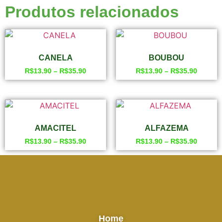
Produtos relacionados
CANELA
BOUBOU
R$
13.90
–
R$
35.90
R$
13.90
–
R$
35.90
AMACITEL
ALFAZEMA
R$
13.90
–
R$
35.90
R$
13.90
–
R$
35.90
Home