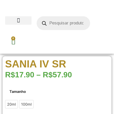
0
SANIA IV SR
R$
17.90
–
R$
57.90
Tamanho
20ml
20ml
100ml
100ml