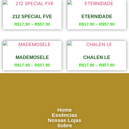
212 SPECIAL FVE
ETERNIDADE
R$
17.90
–
R$
57.90
R$
17.90
–
R$
57.90
MADEMOSELE
CHALEN LE
R$
17.90
–
R$
57.90
R$
17.90
–
R$
57.90
Home
Essências
Nossas Lojas
Sobre