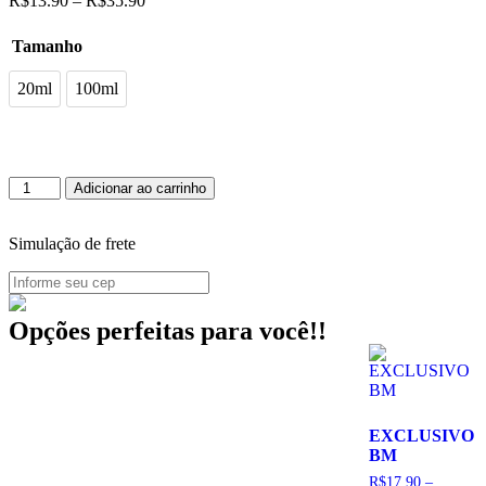
R$
13.90
–
R$
35.90
Tamanho
20ml
20ml
100ml
100ml
Adicionar ao carrinho
Simulação de frete
Opções perfeitas para você!!
EXCLUSIVO
BM
R$
17.90
–