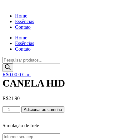
Ir
para
Home
o
Essências
conteúdo
Contato
Home
Essências
Contato
Pesquisar
produtos
R$
0.00
0
Cart
CANELA HID
R$
21.90
CANELA
Adicionar ao carrinho
HID
quantidade
Simulação de frete