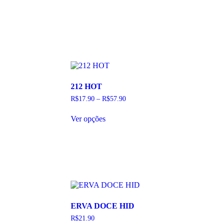
212 HOT
R$
17.90
–
R$
57.90
Este
Ver opções
produto
tem
várias
variantes.
As
opções
podem
ser
escolhidas
na
ERVA DOCE HID
página
do
R$
21.90