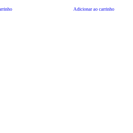
duto
produto
arrinho
Adicionar ao carrinho