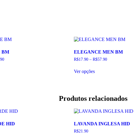
E BM
ELEGANCE MEN BM
.90
R$
17.90
–
R$
57.90
Este
Ver opções
duto
produto
tem
as
várias
antes.
variantes.
As
Produtos relacionados
ões
opções
em
podem
ser
lhidas
escolhidas
na
E HID
LAVANDA INGLESA HID
ina
página
do
R$
21.90