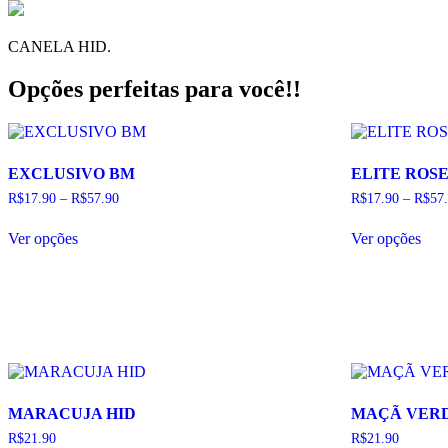
CANELA HID.
Opções perfeitas para você!!
EXCLUSIVO BM
ELITE ROS
R$
17.90
–
R$
57.90
R$
17.90
–
R$
57
Este
Este
Ver opções
Ver opções
produto
pro
tem
tem
várias
vári
variantes.
vari
As
As
opções
opç
podem
pod
ser
ser
escolhidas
esco
na
na
MARACUJA HID
MAÇÃ VERD
página
pág
do
do
R$
21.90
R$
21.90