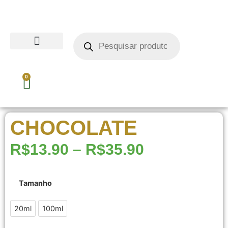
0
CHOCOLATE
R$
13.90
–
R$
35.90
Tamanho
20ml
20ml
100ml
100ml