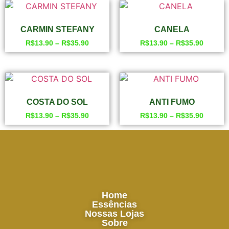
CARMIN STEFANY
CANELA
R$
13.90
–
R$
35.90
R$
13.90
–
R$
35.90
COSTA DO SOL
ANTI FUMO
R$
13.90
–
R$
35.90
R$
13.90
–
R$
35.90
Home
Essências
Nossas Lojas
Sobre