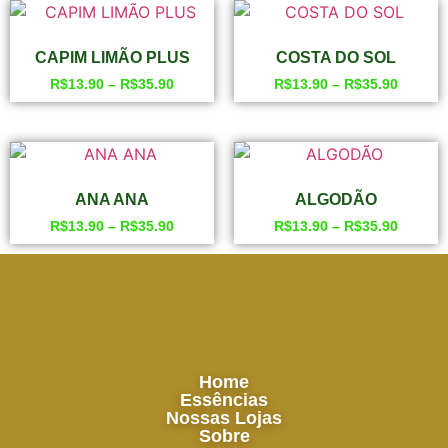
CAPIM LIMÃO PLUS
COSTA DO SOL
R$
13.90
–
R$
35.90
R$
13.90
–
R$
35.90
ANA ANA
ALGODÃO
R$
13.90
–
R$
35.90
R$
13.90
–
R$
35.90
Home
Essências
Nossas Lojas
Sobre