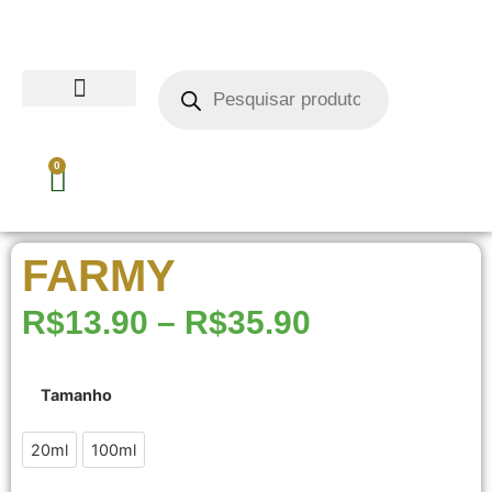
0
FARMY
R$
13.90
–
R$
35.90
Tamanho
20ml
20ml
100ml
100ml