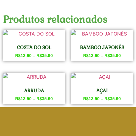
Produtos relacionados
COSTA DO SOL
BAMBOO JAPONÊS
R$
13.90
–
R$
35.90
R$
13.90
–
R$
35.90
ARRUDA
AÇAI
R$
13.90
–
R$
35.90
R$
13.90
–
R$
35.90