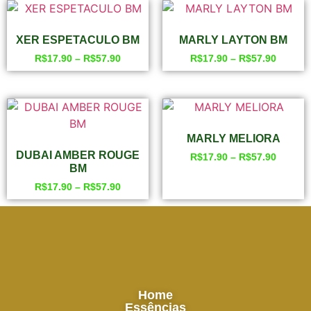
XER ESPETACULO BM
MARLY LAYTON BM
R$
17.90
–
R$
57.90
R$
17.90
–
R$
57.90
MARLY MELIORA
DUBAI AMBER ROUGE
R$
17.90
–
R$
57.90
BM
R$
17.90
–
R$
57.90
Home
Essências