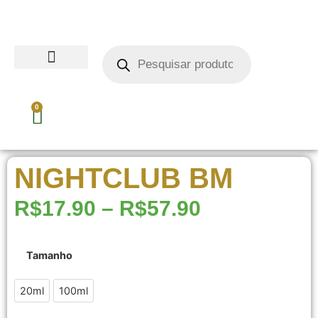
0
NIGHTCLUB BM
R$
17.90
–
R$
57.90
Tamanho
20ml
20ml
100ml
100ml