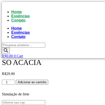
Ir
para
Home
o
Essências
conteúdo
Contato
Home
Essências
Contato
Pesquisar
produtos
R$
0.00
0
Cart
SO ACACIA
R$
29.90
SO
Adicionar ao carrinho
ACACIA
quantidade
Simulação de frete