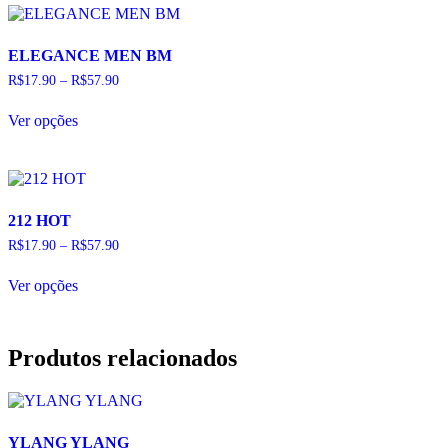
produto
variantes.
As
opções
ELEGANCE MEN BM
podem
R$
17.90
–
R$
57.90
ser
escolhidas
Este
na
Ver opções
produto
página
tem
do
várias
produto
variantes.
As
opções
212 HOT
podem
R$
17.90
–
R$
57.90
ser
escolhidas
Este
na
Ver opções
produto
página
tem
do
várias
produto
variantes.
Produtos relacionados
As
opções
podem
ser
escolhidas
YLANG YLANG