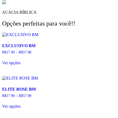
ACÁCIA BÍBLICA
Opções perfeitas para você!!
EXCLUSIVO BM
R$
17.90
–
R$
57.90
Este
Ver opções
produto
tem
várias
variantes.
As
opções
ELITE ROSE BM
podem
R$
17.90
–
R$
57.90
ser
escolhidas
Este
na
Ver opções
produto
página
tem
do
várias