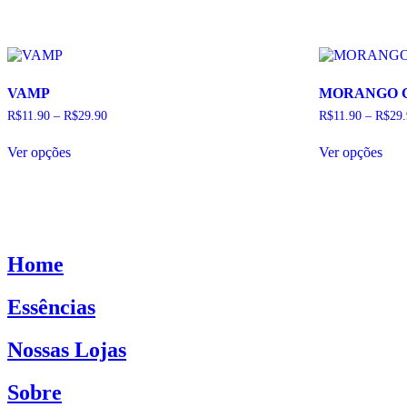
As
As
opções
opç
podem
pod
ser
ser
escolhidas
esco
na
na
VAMP
MORANGO 
página
pág
do
do
R$
11.90
–
R$
29.90
R$
11.90
–
R$
29
produto
pro
Este
Este
Ver opções
Ver opções
produto
pro
tem
tem
várias
vári
variantes.
vari
As
As
opções
opç
podem
pod
Home
ser
ser
escolhidas
esco
na
na
Essências
página
pág
do
do
Nossas Lojas
produto
pro
Sobre