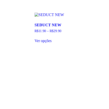
As
opções
podem
ser
escolhidas
na
SEDUCT NEW
página
do
R$
11.90
–
R$
29.90
produto
Este
Ver opções
produto
tem
várias
variantes.
As
opções
podem
ser
escolhidas
na
página
do
produto