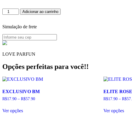
AMOR
Adicionar ao carrinho
SECRETO
quantidade
Simulação de frete
LOVE PARFUN
Opções perfeitas para você!!
EXCLUSIVO BM
ELITE ROS
R$
17.90
–
R$
57.90
R$
17.90
–
R$
57
Este
Este
Ver opções
Ver opções
produto
pro
tem
tem
várias
vári
variantes.
vari