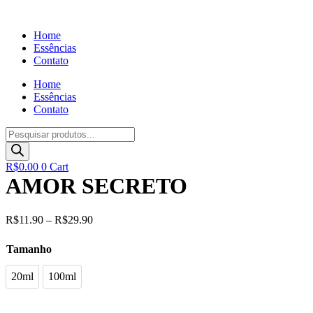
Ir
para
Home
o
Essências
conteúdo
Contato
Home
Essências
Contato
Pesquisar
produtos
R$
0.00
0
Cart
AMOR SECRETO
R$
11.90
–
R$
29.90
Tamanho
20ml
100ml
20ml
100ml