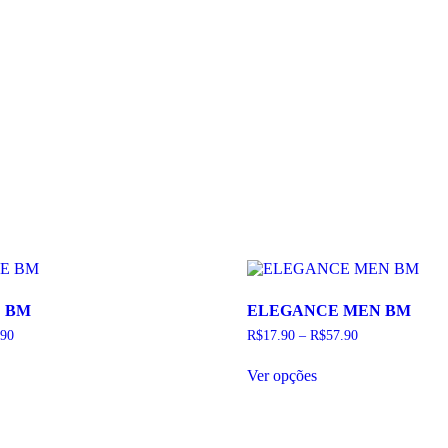
E BM
ELEGANCE MEN BM
.90
R$
17.90
–
R$
57.90
Este
Ver opções
duto
produto
tem
as
várias
antes.
variantes.