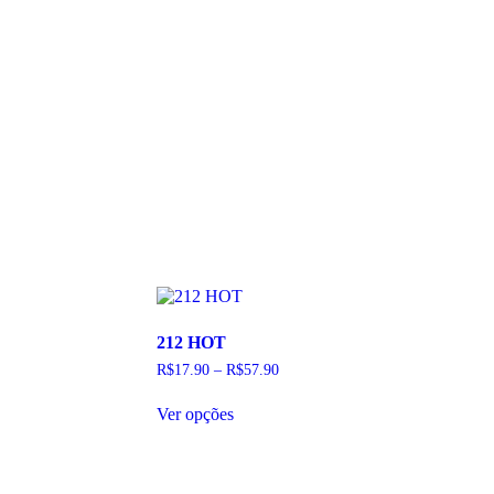
212 HOT
R$
17.90
–
R$
57.90
Este
Ver opções
produto
tem
várias
variantes.