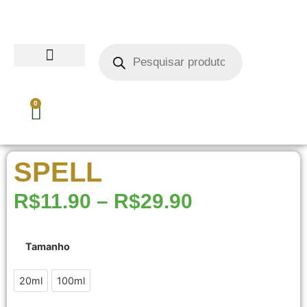
0
SPELL
R$
11.90
–
R$
29.90
Tamanho
20ml
20ml
100ml
100ml