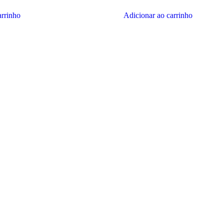
duto
produto
arrinho
Adicionar ao carrinho