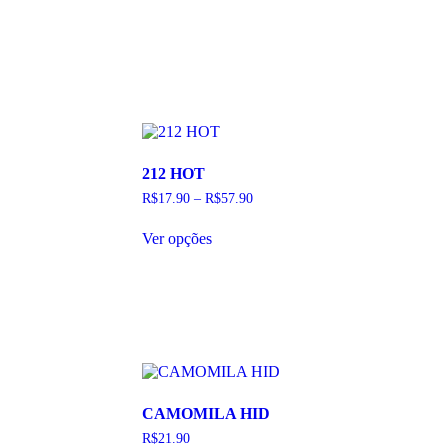
212 HOT
R$
17.90
–
R$
57.90
Este
Ver opções
produto
tem
várias
variantes.
As
opções
podem
ser
escolhidas
na
CAMOMILA HID
página
do
R$
21.90