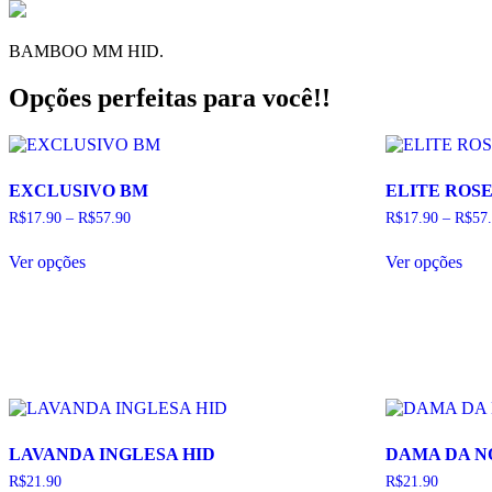
BAMBOO MM HID.
Opções perfeitas para você!!
EXCLUSIVO BM
ELITE ROS
R$
17.90
–
R$
57.90
R$
17.90
–
R$
57
Este
Este
Ver opções
Ver opções
produto
pro
tem
tem
várias
vári
variantes.
vari
As
As
opções
opç
podem
pod
ser
ser
escolhidas
esco
na
na
LAVANDA INGLESA HID
DAMA DA N
página
pág
do
do
R$
21.90
R$
21.90