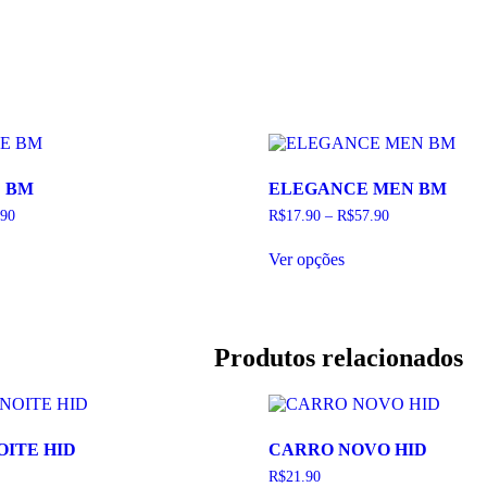
E BM
ELEGANCE MEN BM
.90
R$
17.90
–
R$
57.90
Este
Ver opções
duto
produto
tem
as
várias
antes.
variantes.
As
Produtos relacionados
ões
opções
em
podem
ser
lhidas
escolhidas
na
OITE HID
CARRO NOVO HID
ina
página
do
R$
21.90