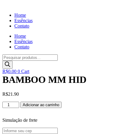
Ir
para
Home
o
Essências
conteúdo
Contato
Home
Essências
Contato
Pesquisar
produtos
R$
0.00
0
Cart
BAMBOO MM HID
R$
21.90
BAMBOO
Adicionar ao carrinho
MM
HID
quantidade
Simulação de frete