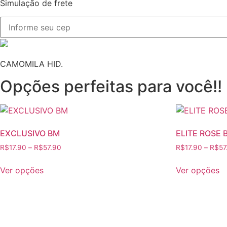
Simulação de frete
CAMOMILA HID.
Opções perfeitas para você!!
EXCLUSIVO BM
ELITE ROSE 
R$
17.90
–
R$
57.90
R$
17.90
–
R$
57
Este
E
Ver opções
Ver opções
produto
p
tem
t
várias
vá
variantes.
va
As
A