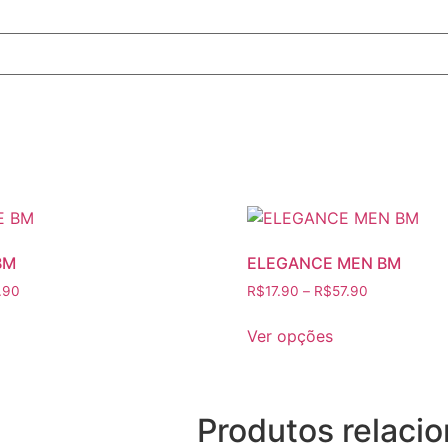
BM
ELEGANCE MEN BM
.90
R$
17.90
–
R$
57.90
ste
Este
Ver opções
roduto
produto
em
tem
rias
várias
riantes.
variantes.
Produtos relaci
s
As