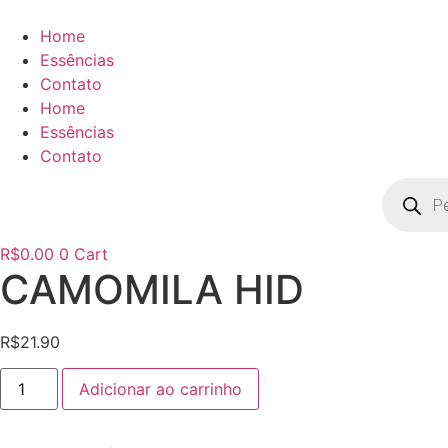
Ir
para
Home
o
Essências
conteúdo
Contato
Home
Essências
Contato
Pesquisa
produto
R$
0.00
0
Cart
CAMOMILA HID
R$
21.90
CAMOMILA
Adicionar ao carrinho
HID
quantidade