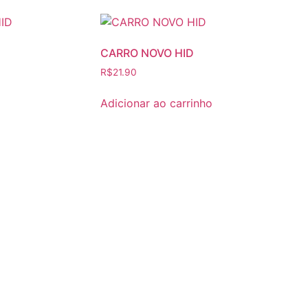
opções
podem
ser
CARRO NOVO HID
escolhidas
R$
21.90
na
página
Adicionar ao carrinho
do
produto