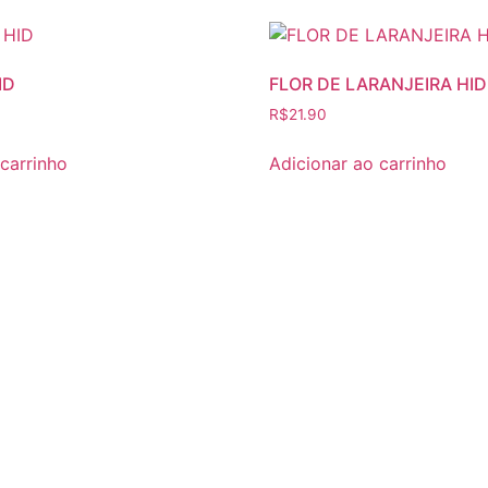
pções
opções
odem
podem
r
ser
ID
FLOR DE LARANJEIRA HID
scolhidas
escolhidas
R$
21.90
a
na
ágina
página
 carrinho
Adicionar ao carrinho
o
do
roduto
produto