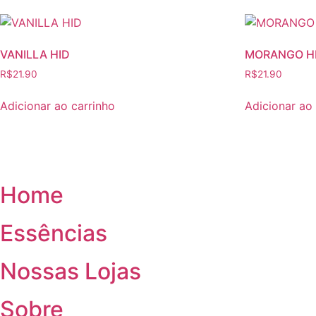
opções
o
podem
p
ser
se
VANILLA HID
MORANGO H
escolhidas
e
R$
21.90
R$
21.90
na
n
página
p
Adicionar ao carrinho
Adicionar ao
do
d
produto
p
Home
Essências
Nossas Lojas
Sobre