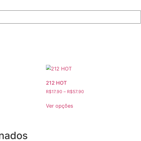
212 HOT
R$
17.90
–
R$
57.90
Este
Ver opções
produto
tem
várias
variantes.
onados
As