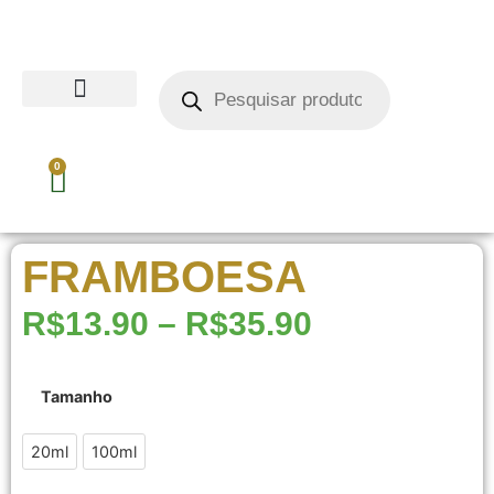
0
FRAMBOESA
R$
13.90
–
R$
35.90
Tamanho
20ml
20ml
100ml
100ml