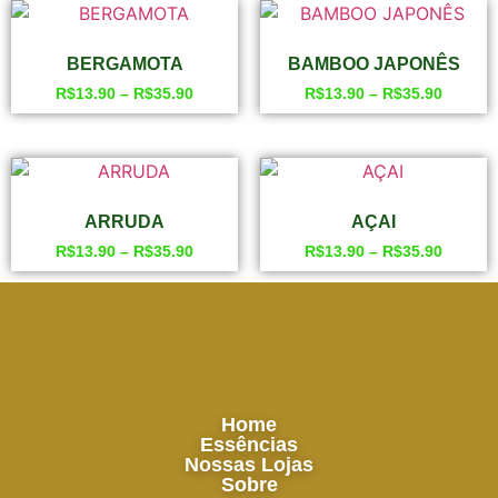
BERGAMOTA
BAMBOO JAPONÊS
R$
13.90
–
R$
35.90
R$
13.90
–
R$
35.90
ARRUDA
AÇAI
R$
13.90
–
R$
35.90
R$
13.90
–
R$
35.90
Home
Essências
Nossas Lojas
Sobre