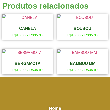
Produtos relacionados
CANELA
BOUBOU
R$
13.90
–
R$
35.90
R$
13.90
–
R$
35.90
BERGAMOTA
BAMBOO MM
R$
13.90
–
R$
35.90
R$
13.90
–
R$
35.90
Home