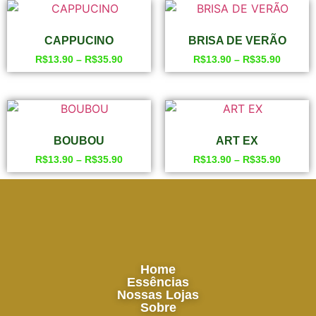
CAPPUCINO
BRISA DE VERÃO
R$
13.90
–
R$
35.90
R$
13.90
–
R$
35.90
BOUBOU
ART EX
R$
13.90
–
R$
35.90
R$
13.90
–
R$
35.90
Home
Essências
Nossas Lojas
Sobre