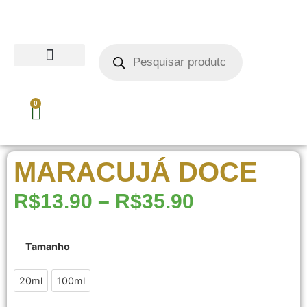
0
MARACUJÁ DOCE
R$
13.90
–
R$
35.90
Tamanho
20ml
20ml
100ml
100ml