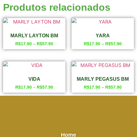
Produtos relacionados
MARLY LAYTON BM
YARA
R$
17.90
–
R$
57.90
R$
17.90
–
R$
57.90
VIDA
MARLY PEGASUS BM
R$
17.90
–
R$
57.90
R$
17.90
–
R$
57.90
Home