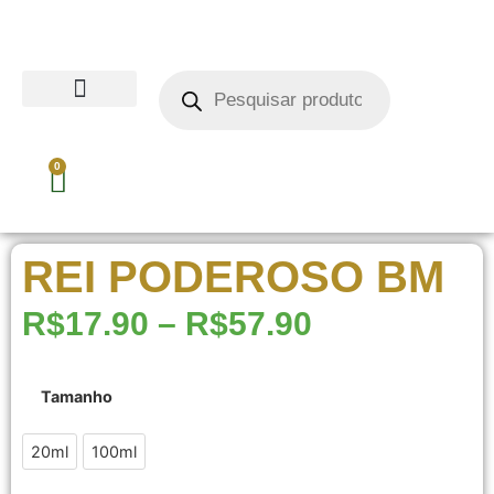
0
REI PODEROSO BM
R$
17.90
–
R$
57.90
Tamanho
20ml
20ml
100ml
100ml