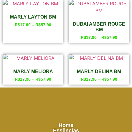
MARLY LAYTON BM
DUBAI AMBER ROUGE
R$
17.90
–
R$
57.90
BM
R$
17.90
–
R$
57.90
MARLY MELIORA
MARLY DELINA BM
R$
17.90
–
R$
57.90
R$
17.90
–
R$
57.90
Home
Essências