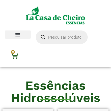
0
Essências
Hidrossolúveis